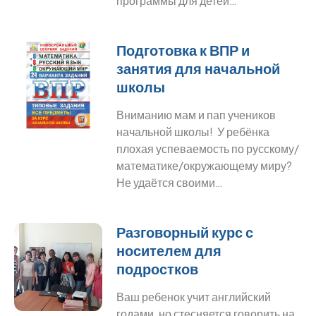
программы для детей…
Подготовка к ВПР и
занятия для начальной
школы
Вниманию мам и пап учеников
начальной школы! У ребёнка
плохая успеваемость по русскому/
математике/окружающему миру?
Не удаётся своими…
Разговорный курс с
носителем для
подростков
Ваш ребенок учит английский
годами, но стесняется говорить на