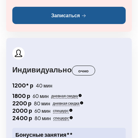
Записаться
Индивидуально
очно
1200* р
40 мин
1800 р
60 мин
дневная скидка
2200 р
80 мин
дневная скидка
2000 р
60 мин
спецкурс
2400 р
80 мин
спецкурс
Бонусные занятия**